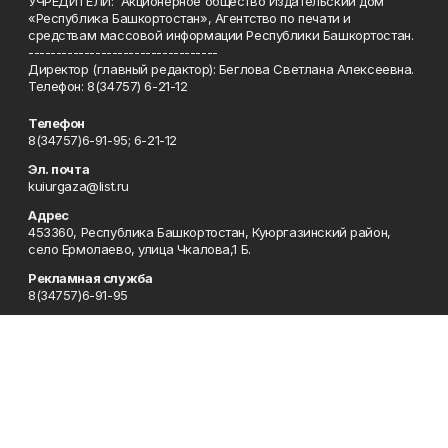
УЧРЕДИТЕЛИ: Акционерное общество Издательский дом
«Республика Башкортостан», Агентство по печати и
средствам массовой информации Республики Башкортостан.
----------------------------------
Директор (главный редактор): Беглова Светлана Алексеевна.
Телефон: 8(34757) 6-21-12
Телефон
8(34757)6-91-95; 6-21-12
Эл. почта
kuiurgaza@list.ru
Адрес
453360, Республика Башкортостан, Куюргазинский район,
село Ермолаево, улица Чкалова,1 Б.
Рекламная служба
8(34757)6-91-95
Редакция
8(34757)6-91-95
Приемная
8(34757)6-91-95
Сотрудничество
8(34757)6-91-95