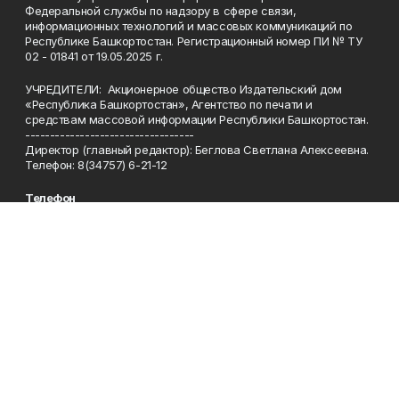
Федеральной службы по надзору в сфере связи,
информационных технологий и массовых коммуникаций по
Республике Башкортостан. Регистрационный номер ПИ № ТУ
02 - 01841 от 19.05.2025 г.
УЧРЕДИТЕЛИ: Акционерное общество Издательский дом
«Республика Башкортостан», Агентство по печати и
средствам массовой информации Республики Башкортостан.
----------------------------------
Директор (главный редактор): Беглова Светлана Алексеевна.
Телефон: 8(34757) 6-21-12
Телефон
8(34757)6-91-95; 6-21-12
Эл. почта
kuiurgaza@list.ru
Адрес
453360, Республика Башкортостан, Куюргазинский район,
село Ермолаево, улица Чкалова,1 Б.
Рекламная служба
8(34757)6-91-95
Редакция
8(34757)6-91-95