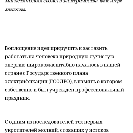
магнетических свойств электричества.
Фото Игоря
Хлопотова.
Воплощение идеи приручить и заставить
работать на человека природную лучистую
энергию широкомасштабно началось в нашей
стране с Государственного плана
электрификации (ГОЭЛРО), в память о котором
собственно и был учрежден профессиональный
праздник.
С одним из последователей тех первых
укротителей молний, стоявших у истоков