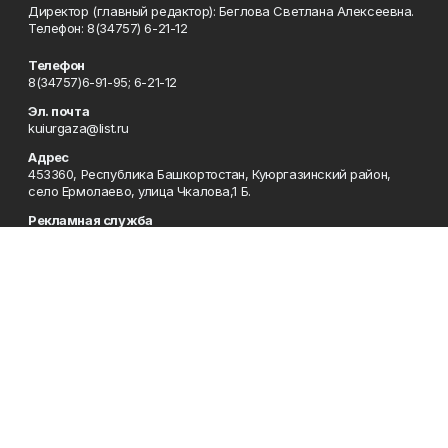
Директор (главный редактор): Беглова Светлана Алексеевна.
Телефон: 8(34757) 6-21-12
Телефон
8(34757)6-91-95; 6-21-12
Эл. почта
kuiurgaza@list.ru
Адрес
453360, Республика Башкортостан, Куюргазинский район,
село Ермолаево, улица Чкалова,1 Б.
Рекламная служба
8(34757)6-91-95
Редакция
8(34757)6-91-95
Приемная
8(34757)6-91-95
Сотрудничество
8(34757)6-91-95
Отдел кадров
8(34757)6-93-57