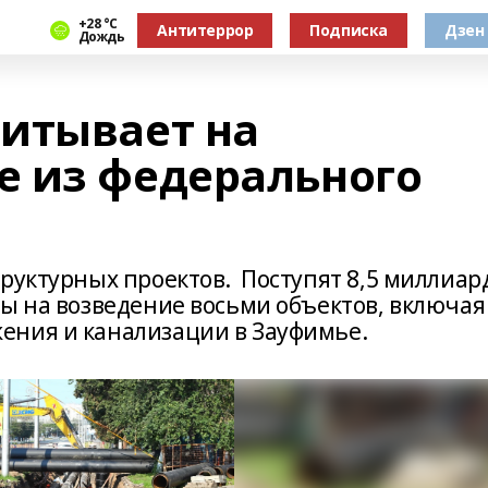
+28 °С
Антитеррор
Подписка
Дзен
Дождь
итывает на
 из федерального
труктурных проектов. Поступят 8,5 миллиар
ны на возведение восьми объектов, включая
ения и канализации в Зауфимье.