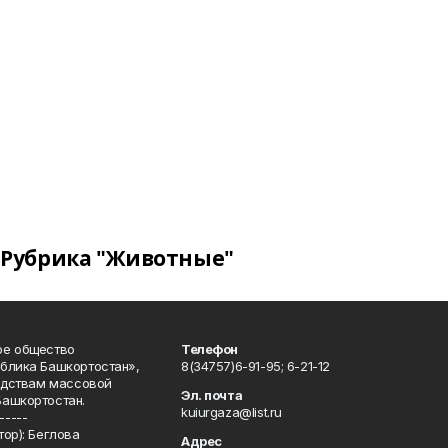
Рубрика "Животные"
ое общество
Телефон
блика Башкортостан»,
8(34757)6-91-95; 6-21-12
редствам массовой
Эл. почта
Башкортостан.
kuiurgaza@list.ru
-----
ор): Беглова
Адрес