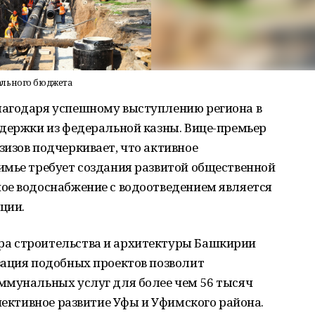
ального бюджета
лагодаря успешному выступлению региона в
ддержки из федеральной казны. Вице-премьер
изов подчеркивает, что активное
имье требует создания развитой общественной
ое водоснабжение с водоотведением является
ции.
а строительства и архитектуры Башкирии
зация подобных проектов позволит
ммунальных услуг для более чем 56 тысяч
спективное развитие Уфы и Уфимского района.