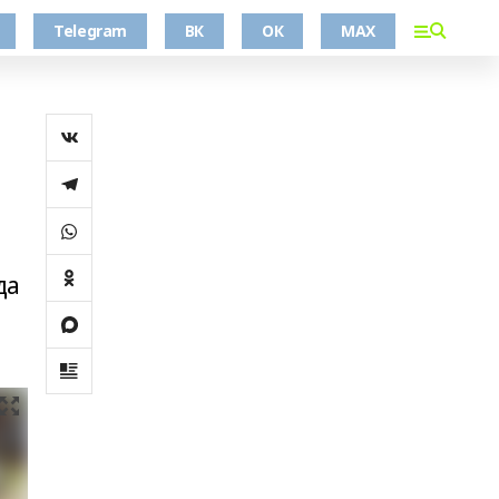
Telegram
ВК
ОК
MAX
да