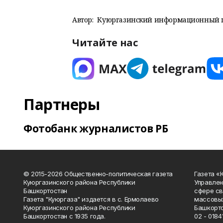
Автор:
Куюргазинский информационный 
Читайте нас
Партнеры
Фотобанк журналистов РБ
© 2015-2026 Общественно-политическая газета
Газета «
Куюргазинского района Республики
Управлен
Башкортостан
сфере св
Газета "Куюргаза" издается в с. Ермолаево
массовых
Куюргазинского района Республики
Башкорто
Башкортостан с 1935 года.
02 - 01841