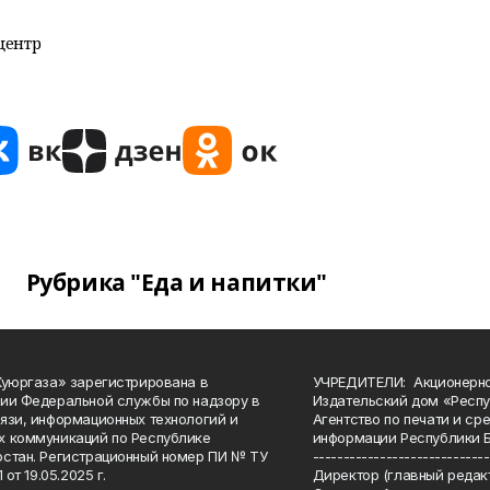
центр
Рубрика "Еда и напитки"
Куюргаза» зарегистрирована в
УЧРЕДИТЕЛИ: Акционерн
ии Федеральной службы по надзору в
Издательский дом «Респу
язи, информационных технологий и
Агентство по печати и с
 коммуникаций по Республике
информации Республики 
стан. Регистрационный номер ПИ № ТУ
-----------------------------
 от 19.05.2025 г.
Директор (главный редакт