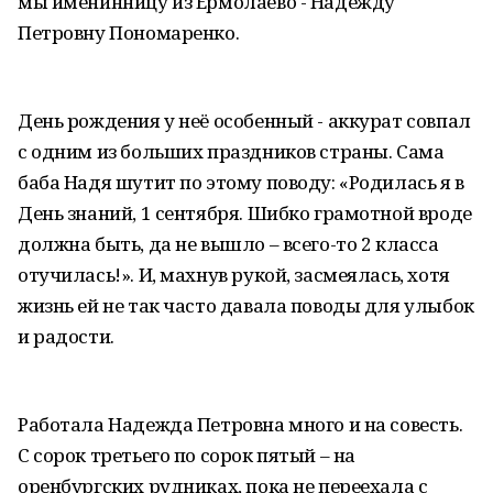
мы именинницу из Ермолаево - Надежду
Петровну Пономаренко.
День рождения у неё особенный - аккурат совпал
с одним из больших праздников страны. Сама
баба Надя шутит по этому поводу: «Родилась я в
День знаний, 1 сентября. Шибко грамотной вроде
должна быть, да не вышло – всего-то 2 класса
отучилась!». И, махнув рукой, засмеялась, хотя
жизнь ей не так часто давала поводы для улыбок
и радости.
Работала Надежда Петровна много и на совесть.
С сорок третьего по сорок пятый – на
оренбургских рудниках, пока не переехала с