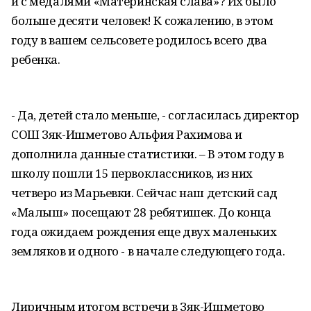
и с медалями «Материнская слава»? Их было
больше десяти человек! К сожалению, в этом
году в вашем сельсовете родилось всего два
ребенка.
- Да, детей стало меньше, - согласилась директор
СОШ Зяк-Ишметово Альфия Рахимова и
дополнила данные статистики. – В этом году в
школу пошли 15 первоклассников, из них
четверо из Марьевки. Сейчас наш детский сад
«Малыш» посещают 28 ребятишек. До конца
года ожидаем рождения еще двух маленьких
земляков и одного - в начале следующего года.
Лиричным итогом встречи в Зяк-Ишметово