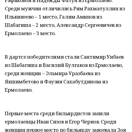
Рафиковой и Надежды Фатун из Ермолаево.
Среди мужчин отличились Рим Рахматуллин из
Илькинеево – 1 место, Галим Аминов из
Шабагиша – 2 место, Александр Сергеевичев из
Ермолаево – 3 место.
В дартсе победителями стали Сантимир Унбаев
из Шабагиша и Василий Булгаков из Ермолаево,
среди женщин – Эльмира Уразбаева из
Якшимбетово и Фаузия Сахабутдинова из
Ермолаево.
Первые места среди бильярдистов заняли
ермолаевцы Иван Сизов и Егор Чернов. Среди
женщин первое место по бильярду завоевала Зоя