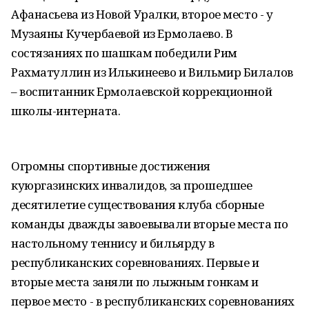
Афанасьева из Новой Уралки, второе место - у
Музаяны Кучербаевой из Ермолаево. В
состязаниях по шашкам победили Рим
Рахматуллин из Илькинеево и Вильмир Билалов
– воспитанник Ермолаевской коррекционной
школы-интерната.
Огромны спортивные достижения
куюргазинских инвалидов, за прошедшее
десятилетие существования клуба сборные
команды дважды завоевывали вторые места по
настольному теннису и бильярду в
республиканских соревнованиях. Первые и
вторые места заняли по лыжным гонкам и
первое место - в республиканских соревнованиях