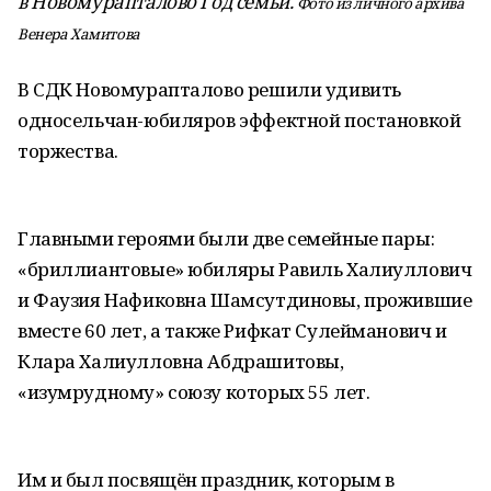
в Новомурапталово Год семьи.
Фото из личного архива
Венера Хамитова
В СДК Новомурапталово решили удивить
односельчан-юбиляров эффектной постановкой
торжества.
Главными героями были две семейные пары:
«бриллиантовые» юбиляры Равиль Халиуллович
и Фаузия Нафиковна Шамсутдиновы, прожившие
вместе 60 лет, а также Рифкат Сулейманович и
Клара Халиулловна Абдрашитовы,
«изумрудному» союзу которых 55 лет.
Им и был посвящён праздник, которым в