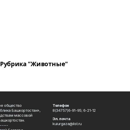
Рубрика "Животные"
ое общество
Телефон
блика Башкортостан»,
8(34757)6-91-95; 6-21-12
редствам массовой
Эл. почта
Башкортостан.
kuiurgaza@list.ru
-----