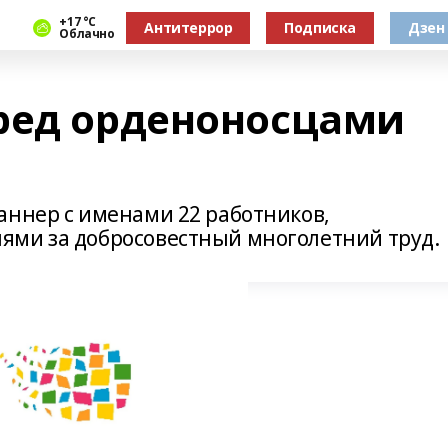
+17 °С
Антитеррор
Подписка
Дзен
Облачно
ред орденоносцами
аннер с именами 22 работников,
ями за добросовестный многолетний труд.