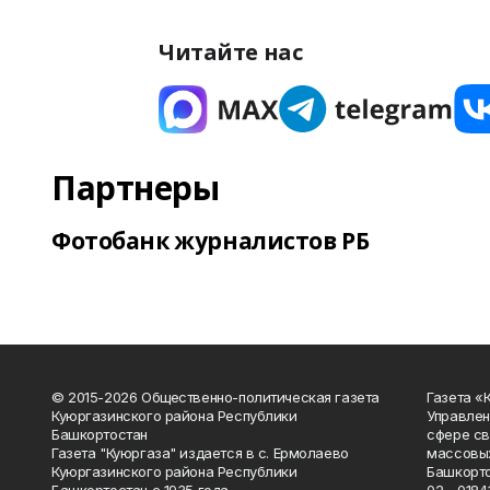
Читайте нас
Партнеры
Фотобанк журналистов РБ
© 2015-2026 Общественно-политическая газета
Газета «
Куюргазинского района Республики
Управлен
Башкортостан
сфере св
Газета "Куюргаза" издается в с. Ермолаево
массовых
Куюргазинского района Республики
Башкорто