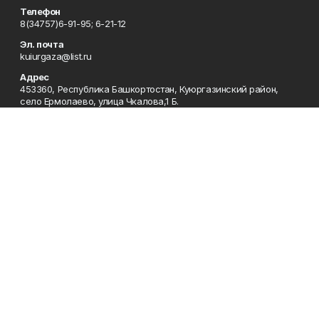
Телефон
8(34757)6-91-95; 6-21-12
Эл. почта
kuiurgaza@list.ru
Адрес
453360, Республика Башкортостан, Куюргазинский район,
село Ермолаево, улица Чкалова,1 Б.
Рекламная служба
8(34757)6-91-95
Редакция
8(34757)6-91-95
Приемная
8(34757)6-91-95
Сотрудничество
8(34757)6-91-95
Отдел кадров
8(34757)6-93-57