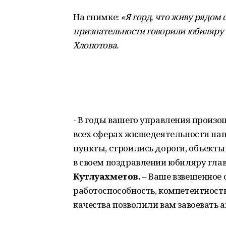
На снимке:
«Я горд, что живу рядом 
признательности говорили юбиляру е
Хлопотова
.
- В годы вашего управления произ
всех сферах жизнедеятельности на
пункты, строились дороги, объекты
в своем поздравлении юбиляру гл
Кутлуахметов.
– Ваше взвешенное 
работоспособность, компетентность,
качества позволили вам завоевать а