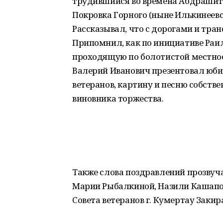
трудившийся во времена Абдрашит
Покровка Горного (ныне Илькинеевск
Рассказывал, что с дорогами и тр
Припомнил, как по инициативе Ра
проходящую по болотистой местнос
Валерий Иванович презентовал юби
ветеранов, картину и песню собств
виновника торжества.
Также слова поздравлений прозвуча
Марии Рыбалкиной, Назили Кашапо
Совета ветеранов г. Кумертау Закир