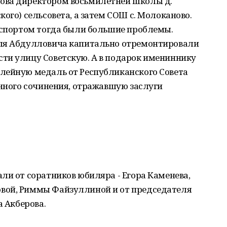
ова директором восьмилетней школы д.
ого) сельсовета, а затем СОШ с. Молоканово.
анспортом тогда были большие проблемы.
иля Абдулловича капитально отремонтировали
ти улицу Советскую. А в подарок имениннику
лейную медаль от Республиканского Совета
енного сочинения, отражавшую заслуги
ли от соратников юбиляра - Егора Каменева,
вой, Риммы Файзуллиной и от председателя
а Акберова.