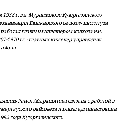
 1938 г. в д. Мурапталово Куюргазинского
еханизации Башкирского сельхоз- института
та работал главным инженером колхоза им.
67-1970 гг. - главный инженер управления
района.
льность Раиля Абдрашитова связана с работой в
умертауского райсовета и главы администрации
1992 года Куюргазинского.