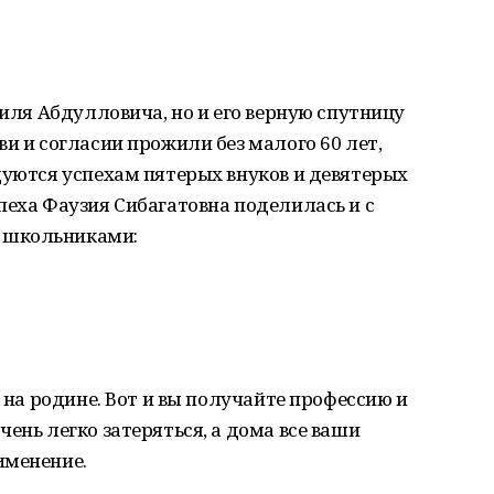
аиля Абдулловича, но и его верную спутницу
и и согласии прожили без малого 60 лет,
дуются успехам пятерых внуков и девятерых
пеха Фаузия Сибагатовна поделилась и с
 школьниками:
ь на родине. Вот и вы получайте профессию и
ень легко затеряться, а дома все ваши
именение.