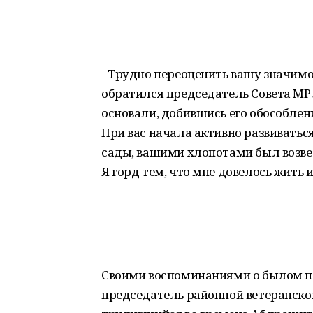
- Трудно переоценить вашу значимо
обратился председатель Совета М
основали, добившись его обособле
При вас начала активно развиватьс
сады, вашими хлопотами был возв
Я горд тем, что мне довелось жить 
Своими воспоминаниями о былом п
председатель районной ветеранск