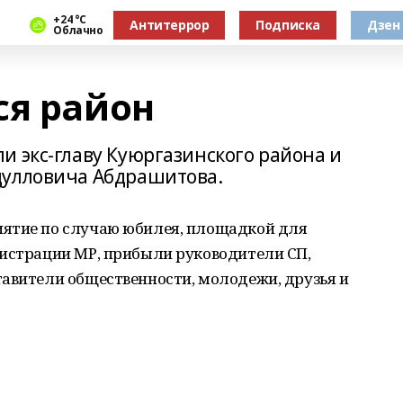
+24 °С
Антитеррор
Подписка
Дзен
Облачно
ся район
и экс-главу Куюргазинского района и
дулловича Абдрашитова.
иятие по случаю юбилея, площадкой для
нистрации МР, прибыли руководители СП,
тавители общественности, молодежи, друзья и