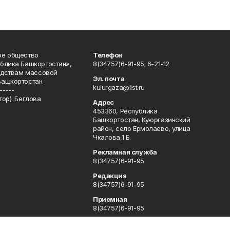
ое общество
Телефон
блика Башкортостан»,
8(34757)6-91-95; 6-21-12
редствам массовой
Эл. почта
Башкортостан.
kuiurgaza@list.ru
-----
ор): Беглова
Адрес
453360, Республика
Башкортостан, Куюргазинский
район, село Ермолаево, улица
Чкалова,1 Б.
Рекламная служба
8(34757)6-91-95
Редакция
8(34757)6-91-95
Приемная
8(34757)6-91-95
Сотрудничество