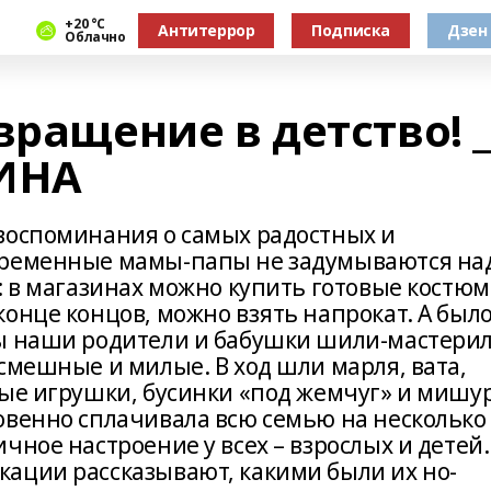
+20 °С
Антитеррор
Подписка
Дзен
Облачно
вращение в детство! _
ЗИНА
воспоминания о самых радостных и
временные мамы-папы не заду­мываются на
: в магазинах можно ку­пить готовые костю
конце концов, можно взять напрокат. А был
мы наши родители и бабушки шили-мастери
смешные и милые. В ход шли мар­ля, вата,
ые игрушки, бусинки «под жем­чуг» и мишур
овенно сплачивала всю семью на не­сколько
чное настроение у всех – взрос­лых и детей.
а­ции рассказывают, какими были их но­