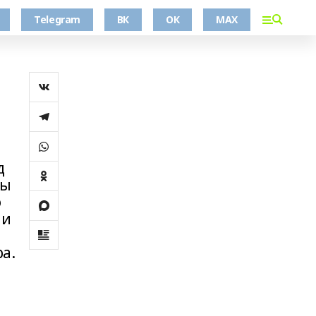
Telegram
ВК
ОК
MAX
д
мы
о
ли
а.