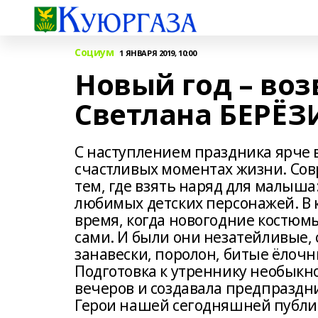
Социум
1 ЯНВАРЯ 2019, 10:00
Новый год – воз
Светлана БЕРЁ
С наступлением праздника ярче 
счастливых моментах жизни. Со
тем, где взять наряд для малыша
любимых дет­ских персонажей. В 
время, когда новогодние ко­стю
сами. И были они незатейли­вые, 
занавески, поролон, битые ёлочн
Подготовка к утреннику необык­н
вечеров и создавала пред­праздни
Герои нашей сегодняшней публик