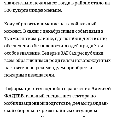
значительно пе­чальнее: тогда в районе стало на
336 куюргазинцев меньше.
Хочу обратить внимание на такой важный
момент. В связи с декабрь­скими событиями в
Туймазинском районе, где погибли дети в огне,
обе­спечению безопасности людей при­даётся
особое значение. Теперь в ЗАГСах республики
всем обратив­шимся родителям новорожденных
настоятельно рекомендуем приоб­рести
пожарные извещатели.
Информацию эту подробнее разъ­яснил
Алексей
ФАДЕЕВ,
главный специалист сектора по
мобилизаци­онной подготовке, делам граждан­
ской обороны и чрезвычайным си­туациям