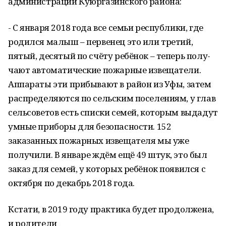
администрации Куюргазин­ского района:
- С января 2018 года все семьи ре­спублики, где
родился малыш – пер­венец это или третий,
пятый, деся­тый по счёту ребёнок – теперь полу­
чают автоматические пожарные из­вещатели.
Аппараты эти прибывают в район из Уфы, затем
распределя­ются по сельским поселениям, у глав
сельсоветов есть списки семей, ко­торым выдадут
умные приборы для безопасности. 152
заказанных по­жарных извещателя мы уже
получи­ли. В январе ждём ещё 49 штук, это был
заказ для семей, у которых ре­бёнок появился с
октября по де­кабрь 2018 года.
Кстати, в 2019 году практика будет продолжена,
и родители