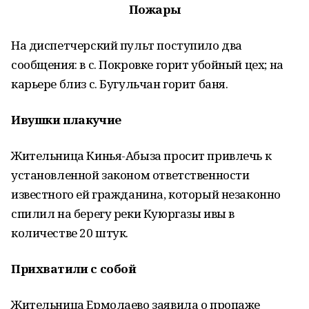
Пожары
На диспетчерский пульт по­ступило два
сообщения: в с. Покровке горит убойный цех; на
карьере близ с. Бугульчан го­рит баня.
Ивушки плакучие
Жительница Кинья-Абыза просит привлечь к
установлен­ной законом ответственности
известного ей гражданина, ко­торый незаконно
спилил на берегу реки Куюр­газы ивы в
количестве 20 штук.
Прихватили с собой
Жительница Ермолаево заявила о пропаже