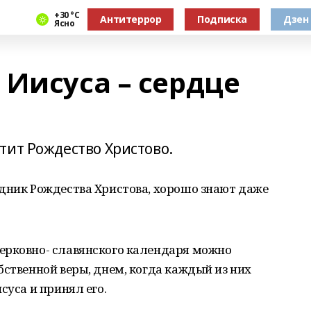
+30 °С
Антитеррор
Подписка
Дзен
Ясно
 Иисуса – сердце
тит Рождество Христово.
здник Рождества Христова, хорошо знают даже
ерковно- славянского календаря можно
бственной веры, днем, когда каждый из них
суса и принял его.