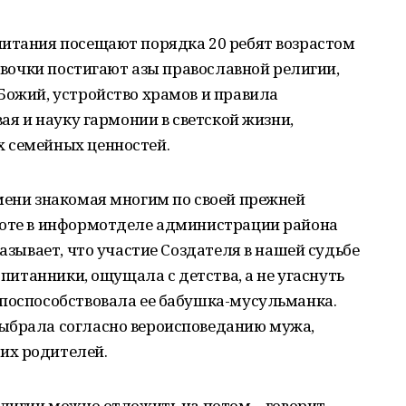
питания посещают порядка 20 ребят возрастом
девочки постигают азы православной религии,
Божий, устройство храмов и пра­вила
вая и науку гармонии в светской жизни,
 семейных ценностей.
мени знакомая многим по своей прежней
боте в информотде­ле администрации района
азывает, что участие Создате­ля в нашей судьбе
оспитанники, ощущала с детства, а не угаснуть
 поспособствовала ее бабушка-мусульманка.
ыбрала со­гласно вероисповеданию мужа,
их родителей.
елигии можно отложить на потом, - говорит