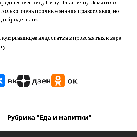
пред­шественницу Нину Никитичну Исмагило­
 только очень прочные знания православия, но
 до­бродетели».
х ку­юргазинцев недостатка в провожатых к вере
гу.
Рубрика "Еда и напитки"