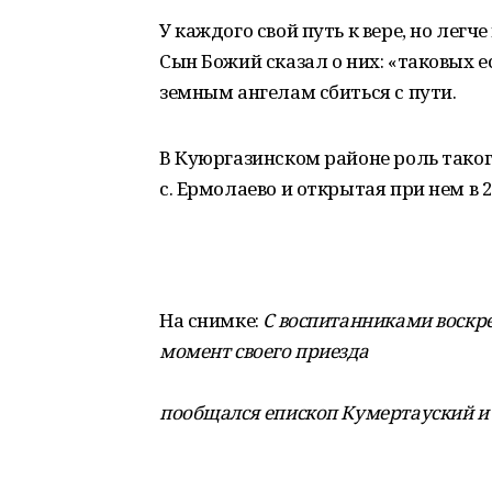
У каждого свой путь к вере, но легч
Сын Божий сказал о них: «таковых ес
земным анге­лам сбиться с пути.
В Куюргазинском районе роль таког
с. Ермолаево и открытая при нем в 2
На снимке:
С воспитанниками воскре
момент своего приезда
пообщался епископ Кумертауский и