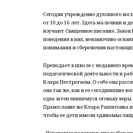
Сегодня учреждение духовного вос
от 10 до 16 лет. Здесь мальчики и 
изучают Священное пи­сание, Закон 
поведения в них, ненавязчиво осваи
понимания и сбережения настоящих
Преподает в школе с недавнего вре
педагоги­ческой деятельности и ра
Клара Нестрогаева. О себе она расск
она так же, как и ее сегод­няшние в
едва затеплившемуся огоньку веры
Православие же Клара Рашитовна в
чтобы ее дети имели единомыслящ
- Некоторые полагают, что выбор р