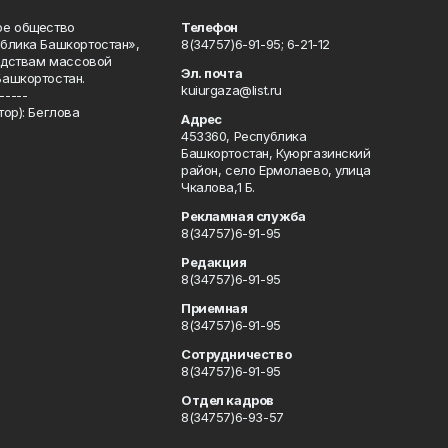
ое общество
Телефон
блика Башкортостан»,
8(34757)6-91-95; 6-21-12
редствам массовой
Эл. почта
Башкортостан.
kuiurgaza@list.ru
-----
ор): Беглова
Адрес
453360, Республика
Башкортостан, Куюргазинский
район, село Ермолаево, улица
Чкалова,1 Б.
Рекламная служба
8(34757)6-91-95
Редакция
8(34757)6-91-95
Приемная
8(34757)6-91-95
Сотрудничество
8(34757)6-91-95
Отдел кадров
8(34757)6-93-57