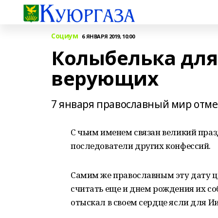
Социум
6 ЯНВАРЯ 2019, 10:00
Колыбелька для
верующих
7 января православный мир отме
С чьим именем связан великий пра
последовате­ли других конфессий.
Самим же православным эту дату ц
считать еще и днем рождения их со
отыскал в своем сердце ясли для Ии