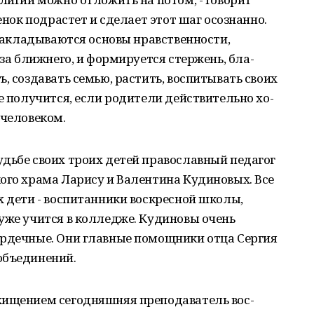
бенок подрастет и сде­лает этот шаг осознанно.
 закладываются основы нравствен­ности,
 за ближнего, и формируется стержень, бла­
 соз­давать семью, растить, воспитывать сво­их
е по­лучится, если родители действительно хо­
чело­веком.
дьбе своих троих детей православ­ный педагог
ого храма Ларису и Валентина Кудиновых. Все
х дети - воспитанники воскрес­ной школы,
уже учится в колледже. Кудиновы очень
сердечные. Они главные помощники отца Сергия
объединений.
хи­щением сегодняшняя преподаватель вос­