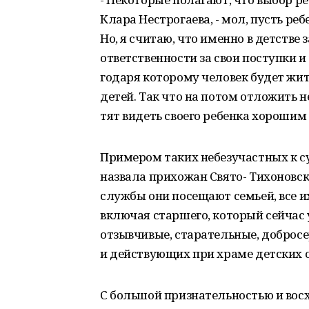
Клара Не­строгаева, - мол, пусть ре
Но, я считаю, что имен­но в детстве
ответственности за свои поступки и
годаря которому человек будет жить,
детей. Так что на потом отложить н
тят видеть своего ребенка хорошим 
Примером таких небезучастных к су
назвала прихожан Свято- Тихоновск
службы они посещают се­мьей, все и
включая старшего, который сейчас 
отзывчивые, старательные, добро­
и действующих при храме детских 
С большой признательностью и вос