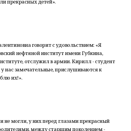
ли прекрасных детей».
алентиновна говорит с удовольствием: «Я
овский нефтяной институт имени Губкина,
институте, отслужил в армии. Кирилл - студент
и у нас замечательные, прислушиваются к
блю их!».
 и не могли, у них перед глазами прекрасный
одителями, между старшим поколением -