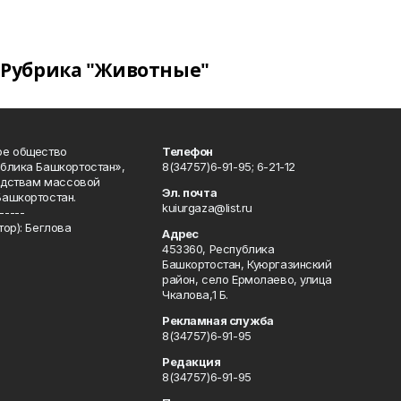
Рубрика "Животные"
ое общество
Телефон
блика Башкортостан»,
8(34757)6-91-95; 6-21-12
редствам массовой
Эл. почта
Башкортостан.
kuiurgaza@list.ru
-----
ор): Беглова
Адрес
453360, Республика
Башкортостан, Куюргазинский
район, село Ермолаево, улица
Чкалова,1 Б.
Рекламная служба
8(34757)6-91-95
Редакция
8(34757)6-91-95