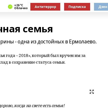
+26 °С
Антитеррор
Подписка
Дзен
Облачно
ная семья
рины - одна из достойных в Ермолаево.
я года – 2018», который был вручен им за
лад в сохранение статуса семьи.
дорово, когда на свете есть семья!