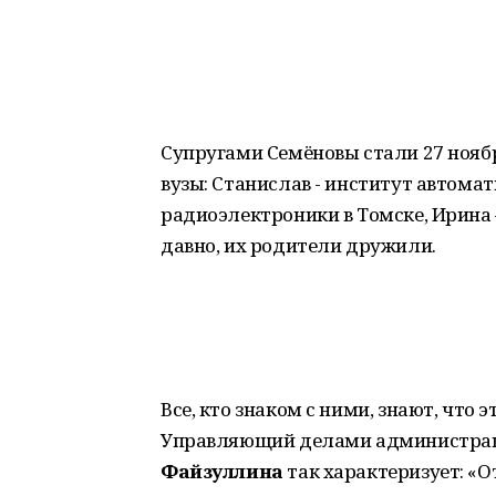
Супругами Семёновы стали 27 ноябр
вузы: Станислав - институт автома
радиоэлектроники в Томске, Ирина 
давно, их родители дружили.
Все, кто знаком с ними, знают, что
Управляющий делами администрац
Файзуллина
так характеризует: «О