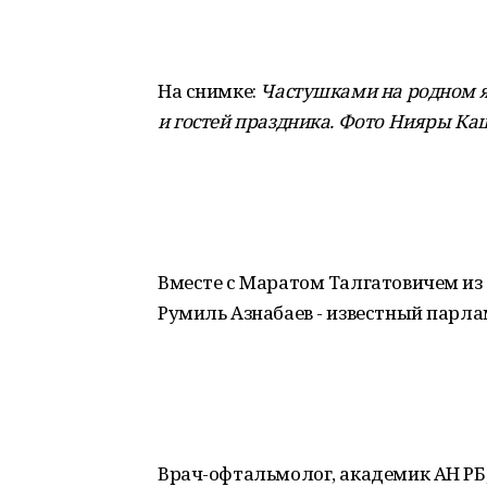
На снимке:
Частушками на родном я
и гостей праздника. Фото Нияры К
Вместе с Маратом Талгатовичем из
Румиль Азнабаев - известный парл
Врач-офтальмолог, академик АН РБ,