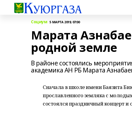
Социум
5 МАРТА 2019, 07:00
Марата Азнабае
родной земле
В районе состоялись мероприятия
академика АН РБ Марата Азнабае
Сначала в школе имени Баязита Би
прославленного земляка с молодым
состоялся праздничный концерт и 