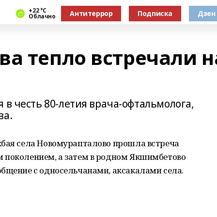
+22 °С
Антитеррор
Подписка
Дзен
Облачно
ва тепло встречали н
 в честь 80-летия врача-офтальмолога,
ва.
кбая села Новомурапталово прошла встреча
 поколением, а затем в родном Якшимбетово
общение с односельчанами, аксакалами села.