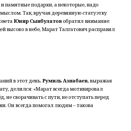
и памятные подарки, а некоторые, надо
смыслом. Так, вручая деревянную статуэтку
совета
Юнир Сынбулатов
обратил внимание:
ей высоко в небе, Марат Талгатович расправил
аний в этот день.
Румиль Азнабаев,
выражая
ату, делился: «Марат всегда мотивировал
д, не сворачивать с пути, не отступать перед
и. Он всегда помогал людям – такова