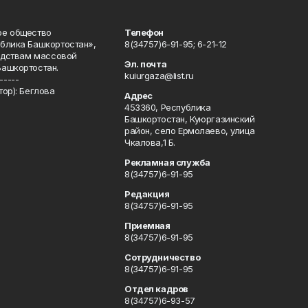
ое общество
Телефон
блика Башкортостан»,
8(34757)6-91-95; 6-21-12
редствам массовой
Эл. почта
Башкортостан.
kuiurgaza@list.ru
-----
ор): Беглова
Адрес
453360, Республика
Башкортостан, Куюргазинский
район, село Ермолаево, улица
Чкалова,1 Б.
Рекламная служба
8(34757)6-91-95
Редакция
8(34757)6-91-95
Приемная
8(34757)6-91-95
Сотрудничество
8(34757)6-91-95
Отдел кадров
8(34757)6-93-57