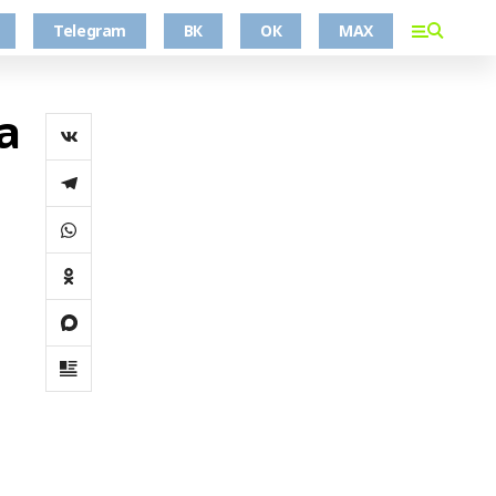
Telegram
ВК
ОК
MAX
а