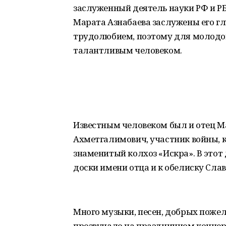
заслуженный деятель науки РФ и РБ
Марата Азнабаева заслужены его г
трудолюбием, поэтому для молодог
талантливым человеком.
Известным человеком был и отец М
Ахметгалимович, участник войны, к
знаменитый колхоз «Искра». В этот
доски имени отца и к обелиску Слав
Много музыки, песен, добрых пожел
прозвучало на праздничном концер