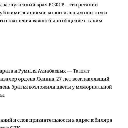
, заслуженный врач РСФСР – эти регалии
лубокими знаниями, колоссальным опытом и
о поколения важно было общение с таким
арата и Румиля Азнабаевых — Талгат
авалер ордена Ленина, 27 лет возглавлявший
 день братья возложили цветы у мемориальной
ы.
аний и слов признательности в адрес юбиляра
те в СДК.