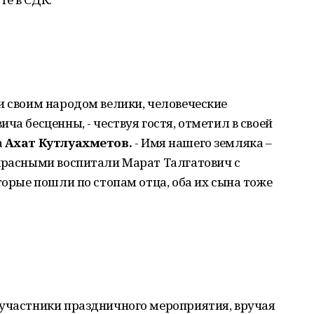
и своим народом велики, человеческие
ча бесценны, - чествуя гостя, отметил в своей
а
Ахат Кутлуахметов.
- Имя нашего земляка –
екрасными воспитали Марат Талгатович с
торые пошли по стопам отца, оба их сына тоже
 участники праздничного мероприятия, вручая