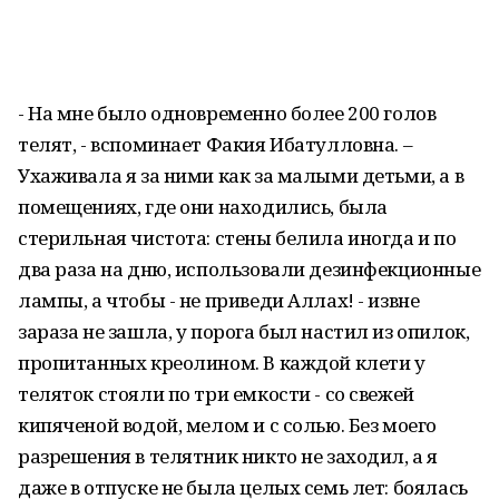
- На мне было одновременно более 200 голов
телят, - вспоминает Факия Ибатулловна. –
Ухаживала я за ними как за малыми детьми, а в
помещениях, где они находились, была
стерильная чистота: стены белила иногда и по
два раза на дню, использовали дезинфекционные
лампы, а чтобы - не приведи Аллах! - извне
зараза не зашла, у порога был настил из опилок,
пропитанных креолином. В каждой клети у
теляток стояли по три емкости - со свежей
кипяченой водой, мелом и с солью. Без моего
разрешения в телятник никто не заходил, а я
даже в отпуске не была целых семь лет: боялась