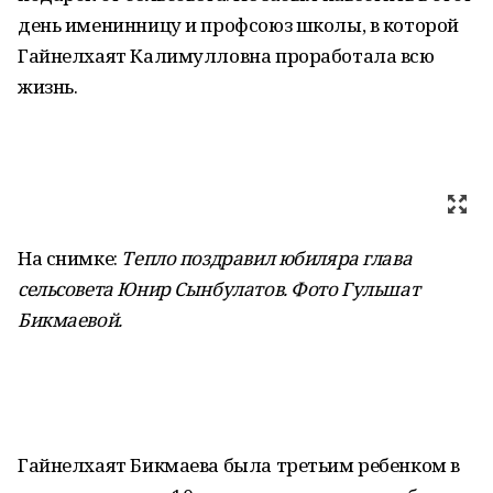
день именинницу и профсоюз школы, в которой
Гайнелхаят Калимулловна проработала всю
жизнь.
На снимке:
Тепло поздравил юбиляра глава
сельсовета Юнир Сынбулатов. Фото Гульшат
Бикмаевой
.
Гайнелхаят Бикмаева была третьим ребенком в