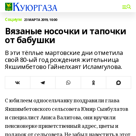
Социум
23 МАРТА 2019, 10:00
Вязаные носочки и тапочки
от бабушки
В эти тёплые мартовские дни отметила
свой 80-ый год рождения жительница
Якшимбетово Гайнелхаят Исламгулова.
С юбилеем односельчанку поздравили глава
Якшимбетовского сельсовета Юнир Сынбулатов
и специалист Аниса Валитова, они вручили
пенсионерке приветственный адрес, цветы и
подарок от сельсовета. Не забыл навестить в этот