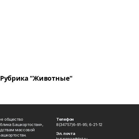
Рубрика "Животные"
ое общество
Телефон
блика Башкортостан»,
8(34757)6-91-95; 6-21-12
редствам массовой
Эл. почта
Башкортостан.
kuiurgaza@list.ru