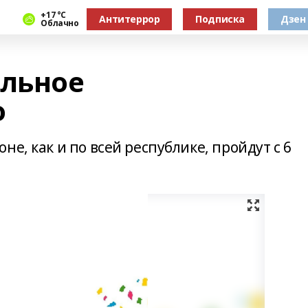
+17 °С
Антитеррор
Подписка
Дзен
Облачно
альное
о
е, как и по всей республике, пройдут с 6