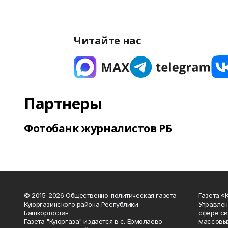
Читайте нас
Партнеры
Фотобанк журналистов РБ
© 2015-2026 Общественно-политическая газета
Газета «
Куюргазинского района Республики
Управлен
Башкортостан
сфере св
Газета "Куюргаза" издается в с. Ермолаево
массовых