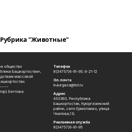
Рубрика "Животные"
ое общество
Телефон
блика Башкортостан»,
8(34757)6-91-95; 6-21-12
редствам массовой
Эл. почта
Башкортостан.
kuiurgaza@list.ru
-----
ор): Беглова
Адрес
453360, Республика
Башкортостан, Куюргазинский
район, село Ермолаево, улица
Чкалова,1 Б.
Рекламная служба
8(34757)6-91-95