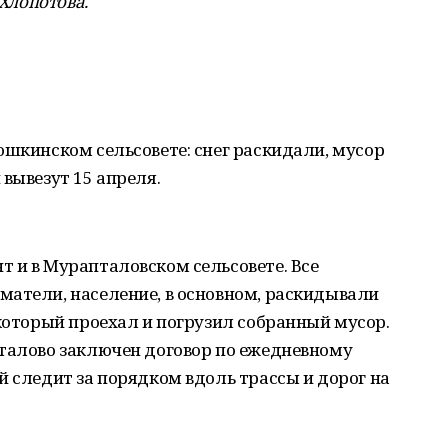
 Хлопотова
.
юшкинском сельсовете: снег раскидали, мусор
вывезут 15 апреля.
 и в Мурапталовском сельсовете. Все
матели, население, в основном, раскидывали
 который проехал и погрузил собранный мусор.
пталово заключен договор по ежедневному
й следит за порядком вдоль трассы и дорог на