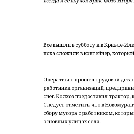
всегда и её внучок Эрик. Фото Игоря
Все вышли в субботу и в Кривле-Ил
пока сложили в контейнер, который 
Оперативно прошел трудовой десант
работники организаций, предприни
снег. Колхоз предоставил трактор,
Следует отметить, что в Новомура
сбору мусора с работником, которы
основных улицах села.