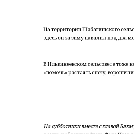
На территории Шабагишского сельсо
здесь он за зиму навалил под два м
В Илькинеевском сельсовете тоже н
«помочь» растаять снегу, ворошили 
На субботники вместе с главой Бах