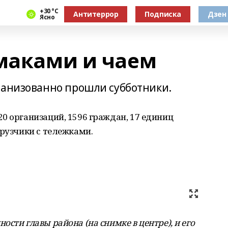
+30 °С
Антитеррор
Подписка
Дзен
Ясно
чмаками и чаем
ганизованно прошли субботники.
0 организаций, 1596 граждан, 17 единиц
грузчики с тележками.
сти главы района (на снимке в центре), и его