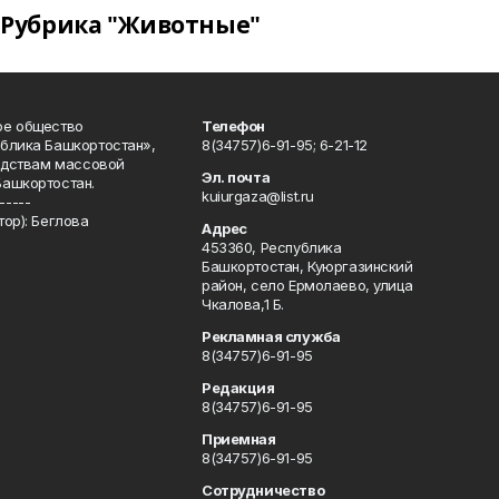
Рубрика "Животные"
ое общество
Телефон
блика Башкортостан»,
8(34757)6-91-95; 6-21-12
редствам массовой
Эл. почта
Башкортостан.
kuiurgaza@list.ru
-----
ор): Беглова
Адрес
453360, Республика
Башкортостан, Куюргазинский
район, село Ермолаево, улица
Чкалова,1 Б.
Рекламная служба
8(34757)6-91-95
Редакция
8(34757)6-91-95
Приемная
8(34757)6-91-95
Сотрудничество