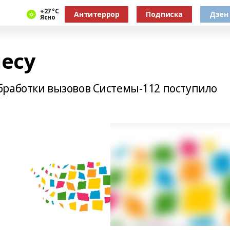
+27 °С
Антитеррор
Подписка
Дзен
Ясно
лесу
работки вызовов Системы-112 поступило