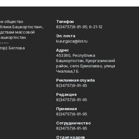
ое общество
Телефон
блика Башкортостан»,
8(34757)6-91-95; 6-21-12
редствам массовой
Эл. почта
Башкортостан.
kuiurgaza@list.ru
-----
ор): Беглова
Адрес
453360, Республика
Башкортостан, Куюргазинский
район, село Ермолаево, улица
Чкалова,1 Б.
Рекламная служба
8(34757)6-91-95
Редакция
8(34757)6-91-95
Приемная
8(34757)6-91-95
Сотрудничество
8(34757)6-91-95
Отдел кадров