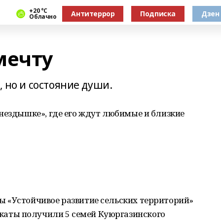
+20 °С
Антитеррор
Подписка
Дзен
Облачно
мечту
, но и состояние души.
нездышке», где его ждут любимые и близкие
 «Устойчивое развитие сельских территорий»
аты получили 5 семей Куюргазинского