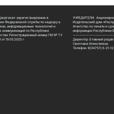
Куюргаза» зарегистрирована в
УЧРЕДИТЕЛИ: Акционерн
ии Федеральной службы по надзору в
Издательский дом «Респу
язи, информационных технологий и
Агентство по печати и с
 коммуникаций по Республике
информации Республики 
стан. Регистрационный номер ПИ № ТУ
-----------------------------
 от 19.05.2025 г.
Директор (главный редакт
Светлана Алексеевна.
Телефон: 8(34757) 6-21-12