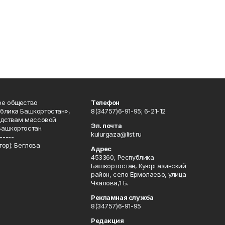
ое общество
Телефон
блика Башкортостан»,
8(34757)6-91-95; 6-21-12
редствам массовой
Эл. почта
Башкортостан.
kuiurgaza@list.ru
-----
ор): Беглова
Адрес
453360, Республика
Башкортостан, Куюргазинский
район, село Ермолаево, улица
Чкалова,1 Б.
Рекламная служба
8(34757)6-91-95
Редакция