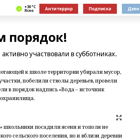
+30 °С
Антитеррор
Подписка
Дзен
Ясно
 порядок!
 активно участвовали в субботниках.
илегающей к школе территории убирали мусор,
частки, побелили стволы деревьев, провели
ели в порядок надпись «Вода – источник
одохранилища.
» школьники посадили ясени и тополя не
ого сельского поселения, но и вблизи деревни