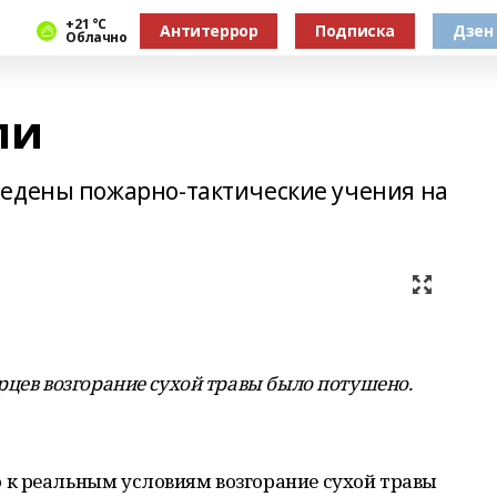
+21 °С
Антитеррор
Подписка
Дзен
Облачно
ли
ведены пожарно-тактические учения на
рцев возгорание сухой травы было потушено.
к реальным условиям возгорание сухой травы