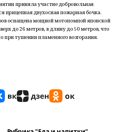
риятии приняла участие добровольная
ся прицепная двухосная пожарная бочка.
тров оснащена мощной мотопомпой японской
рх до 26 метров, в длину до 50 метров, что
о при тушении пламенного возгорания.
Рубрика "Еда и напитки"