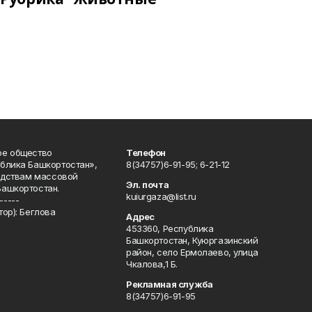
ое общество
Телефон
блика Башкортостан»,
8(34757)6-91-95; 6-21-12
редствам массовой
Эл. почта
Башкортостан.
kuiurgaza@list.ru
-----
ор): Беглова
Адрес
453360, Республика
Башкортостан, Куюргазинский
район, село Ермолаево, улица
Чкалова,1 Б.
Рекламная служба
8(34757)6-91-95