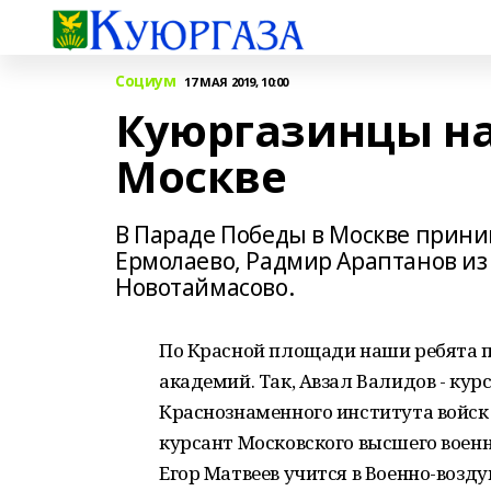
Социум
17 МАЯ 2019, 10:00
Куюргазинцы на
Москве
В Параде Победы в Москве прини
Ермолаево, Радмир Араптанов из 
Новотаймасово.
По Красной площади наши ребята п
академий. Так, Авзал Валидов - кур
Краснознаменного института войск
курсант Московского высшего воен
Егор Матвеев учится в Военно-возду