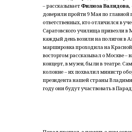
– рассказывает
Филюза Валидова,
доверили пройти 9 Мая по главной
ответственных, кто отличился в уч
Саратовского училища привезли в М
каждый день возили на полигон в Ал
маршировка проходила на Красной п
восторгом рассказывал о Москве – в
концерт, в музеи, были в театре. С
колонне – их похвалил министр обо
президента нашей страны Владимир
году они будут участвовать в Парад
Парад прошел, а память о нем остан