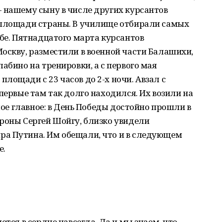
- нашему сыну в числе других курсантов
 площади страны. В училище отбирали самых
ебе. Пятнадцатого марта курсантов
оскву, разместили в военной части Балашихи,
абино на тренировки, а с первого мая
лощади с 23 часов до 2-х ночи. Авзал с
первые там так долго находился. Их возили на
амое главное: в День Победы достойно прошли в
роны Сергей Шойгу, близко увидели
а Путина. Им обещали, что и в следующем
е.
ется в сердце навсегда. Да и мы знаем, что