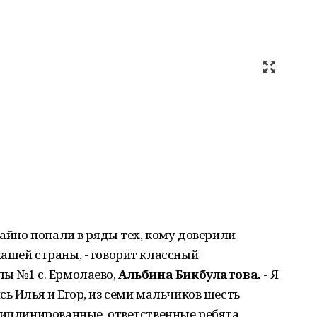
чайно попали в ряды тех, кому доверили
ашей страны, - говорит классный
лы №1 с. Ермолаево,
Альбина Бикбулатова.
- Я
сь Илья и Егор, из семи мальчиков шесть
циплинированные, ответственные ребята,