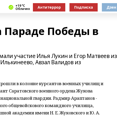
+19 °С
Антитеррор
Подписка
Дзен
Облачно
 Параде Победы в
мали участие Илья Лукин и Егор Матвеев из
Илькинеево, Авзал Валидов из
рошли в колонне курсантов военных училищ и
сант Саратовского военного ордена Жукова
 национальной гвардии. Радмир Араптанов -
ного общевойскового командного училища,
шной академии имени Н. Е. Жуковского и Ю. А.