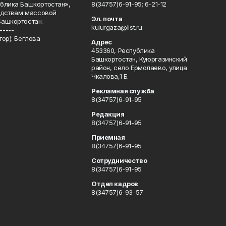
блика Башкортостан»,
8(34757)6-91-95; 6-21-12
редствам массовой
Эл. почта
Башкортостан.
kuiurgaza@list.ru
-----
ор): Беглова
Адрес
453360, Республика
Башкортостан, Куюргазинский
район, село Ермолаево, улица
Чкалова,1 Б.
Рекламная служба
8(34757)6-91-95
Редакция
8(34757)6-91-95
Приемная
8(34757)6-91-95
Сотрудничество
8(34757)6-91-95
Отдел кадров
8(34757)6-93-57