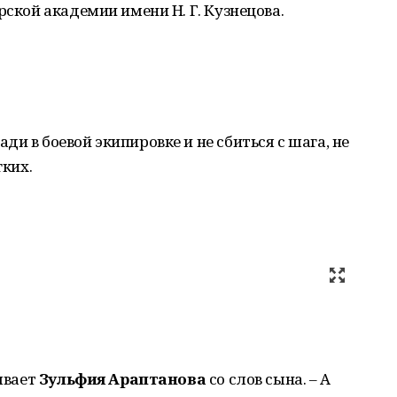
рской академии имени Н. Г. Кузнецова.
и в боевой экипировке и не сбиться с шага, не
гких.
зывает
Зульфия Араптанова
со слов сына. – А