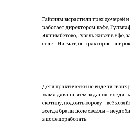
Гайсины вырастили трех дочерей и 
работает директором кафе, Гульнаф
Якшимбетово, Гузель живет в Уфе, 
селе – Нигмат, он тракторист широ
Дети практически не видели своих р
мама давала всем задания: следить 
скотину, подоить корову – всё хоз
всегда брали поле свеклы – неудоб
в поле поработать.