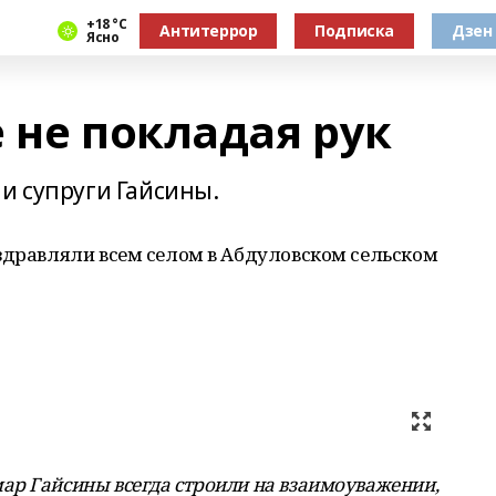
+18 °С
Антитеррор
Подписка
Дзен
Ясно
 не покладая рук
и супруги Гайсины.
оздравляли всем селом в Абдуловском сельском
ар Гайсины всегда строили на взаимоуважении,