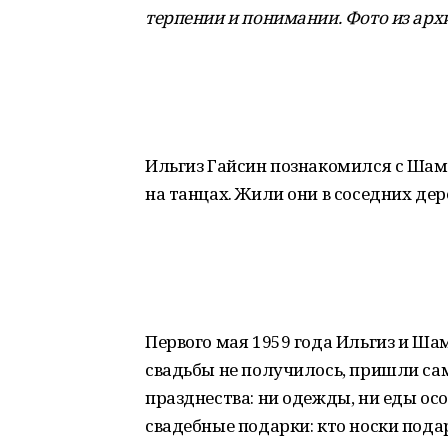
терпении и понимании. Фото из арх
Ильгиз Гайсин познакомился с Шам
на танцах. Жили они в соседних дере
Первого мая 1959 года Ильгиз и Ша
свадьбы не получилось, пришли сам
празднества: ни одежды, ни еды о
свадебные подарки: кто носки подари