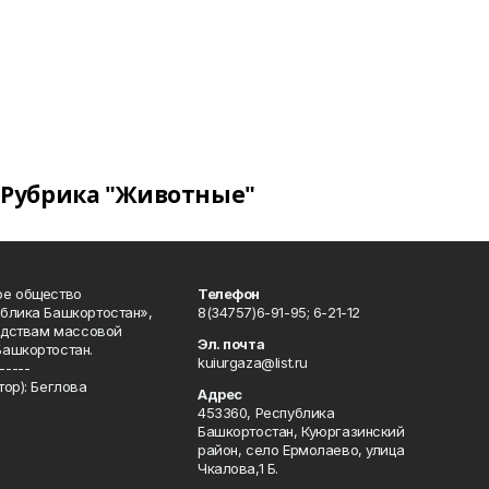
Рубрика "Животные"
ое общество
Телефон
блика Башкортостан»,
8(34757)6-91-95; 6-21-12
редствам массовой
Эл. почта
Башкортостан.
kuiurgaza@list.ru
-----
ор): Беглова
Адрес
453360, Республика
Башкортостан, Куюргазинский
район, село Ермолаево, улица
Чкалова,1 Б.