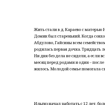
Жить стали в д. Караево с матерью И
Домик был старенький. Когда совх
Абдулово, Гайсины всем семейством
родилась первая дочка. Тридцать л
Ни дня без дела не сидели, а если
месяц перед родами и один – после
жилось. Молодой семье помогала св
Ильгиз начал работать с 12 лет, б