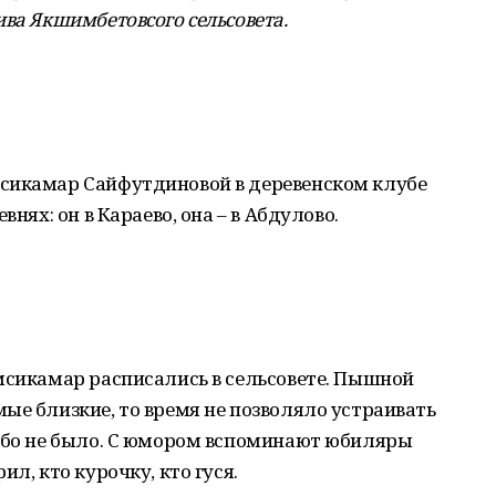
ива Якшимбетовсого сельсовета
.
сикамар Сайфутдиновой в деревенском клубе
внях: он в Караево, она – в Абдулово.
мсикамар расписались в сельсовете. Пышной
ые близкие, то время не позволяло устраивать
собо не было. С юмором вспоминают юбиляры
л, кто курочку, кто гуся.