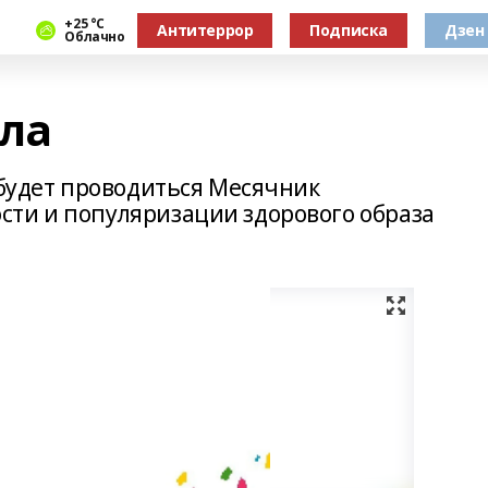
+25 °С
Антитеррор
Подписка
Дзен
Облачно
зла
 будет проводиться Месячник
ти и популяризации здорового образа