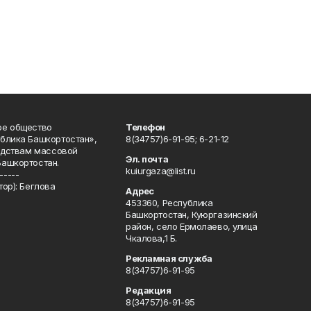
ое общество
Телефон
блика Башкортостан»,
8(34757)6-91-95; 6-21-12
редствам массовой
Эл. почта
Башкортостан.
kuiurgaza@list.ru
-----
ор): Беглова
Адрес
453360, Республика
Башкортостан, Куюргазинский
район, село Ермолаево, улица
Чкалова,1 Б.
Рекламная служба
8(34757)6-91-95
Редакция
8(34757)6-91-95