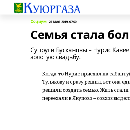
Социум
25 МАЯ 2019, 07:00
Семья стала бол
Супруги Бускановы – Нурис Кавее
золотую свадьбу.
Когда-то Нурис приехал на сабанту
Тулякову и сразу решил, вот она е
решили создать семью. Жить стали 
переехали в Якупово – совхоз выде