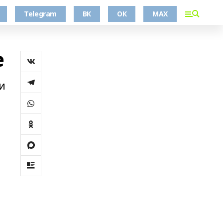
Telegram
ВК
ОК
MAX
е
и