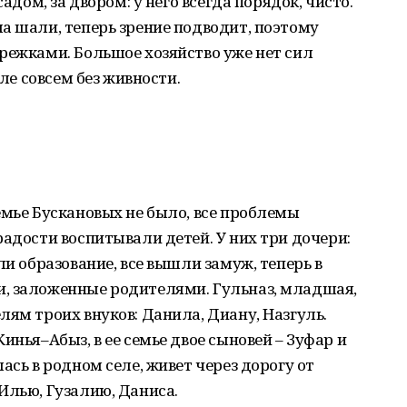
садом, за двором: у него всегда порядок, чисто.
а шали, теперь зрение подводит, поэтому
режками. Большое хозяйство уже нет сил
еле совсем без живности.
емье Бускановых не было, все проблемы
радости воспитывали детей. У них три дочери:
ли образование, все вышли замуж, теперь в
, заложенные родителями. Гульназ, младшая,
лям троих внуков: Данила, Диану, Назгуль.
инья–Абыз, в ее семье двое сыновей – Зуфар и
ась в родном селе, живет через дорогу от
Илью, Гузалию, Даниса.