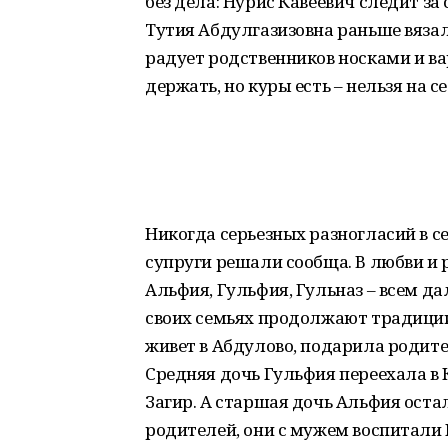
без дела: Нурис Кавеевич следит за 
Тутия Абдулгазизовна раньше вязал
радует родственников носками и ва
держать, но куры есть – нельзя на с
Никогда серьезных разногласий в с
супруги решали сообща. В любви и 
Альфия, Гульфия, Гульназ – всем да
своих семьях продолжают традиции
живет в Абдулово, подарила родите
Средняя дочь Гульфия переехала в К
Загир. А старшая дочь Альфия остал
родителей, они с мужем воспитали 