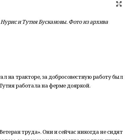
Нурис и Тутия Бускановы. Фото из архива
ал на тракторе, за добросовестную работу был
Тутия работала на ферме дояркой.
етеран труда». Они и сейчас никогда не сидят