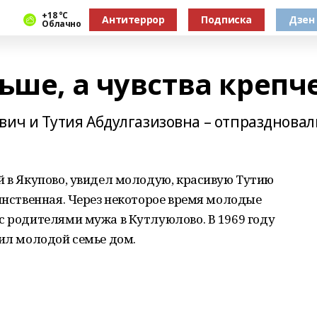
+18 °С
Антитеррор
Подписка
Дзен
Облачно
ьше, а чувства крепч
вич и Тутия Абдулгазизовна – отпраздновал
й в Якупово, увидел молодую, красивую Тутию
динственная. Через некоторое время молодые
с родителями мужа в Кутлуюлово. В 1969 году
лил молодой семье дом.