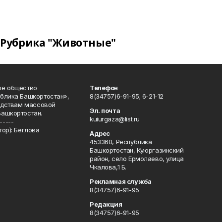
Рубрика "Животные"
ое общество
Телефон
блика Башкортостан»,
8(34757)6-91-95; 6-21-12
редствам массовой
Эл. почта
Башкортостан.
kuiurgaza@list.ru
-----
ор): Беглова
Адрес
453360, Республика
Башкортостан, Куюргазинский
район, село Ермолаево, улица
Чкалова,1 Б.
Рекламная служба
8(34757)6-91-95
Редакция
8(34757)6-91-95