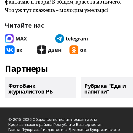
фантазию и твори! В общем, красота из ничего.
Что уж тут скажешь – молодцы умельцы!
Читайте нас
Партнеры
Фотобанк
Рубрика "Еда и
журналистов РБ
напитки"
© 2015-2026 Общественно-политическая газета
Куюргазинского района Республики Башкортостан
Газета "Куюргаза" издается в с. Ермолаево Куюргазинского