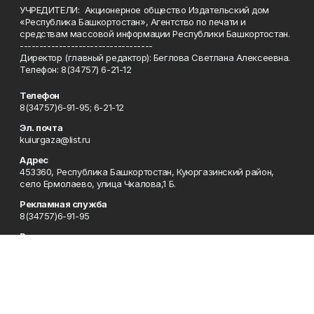
УЧРЕДИТЕЛИ: Акционерное общество Издательский дом
«Республика Башкортостан», Агентство по печати и
средствам массовой информации Республики Башкортостан.
----------------------------------
Директор (главный редактор): Беглова Светлана Алексеевна.
Телефон: 8(34757) 6-21-12
Телефон
8(34757)6-91-95; 6-21-12
Эл. почта
kuiurgaza@list.ru
Адрес
453360, Республика Башкортостан, Куюргазинский район,
село Ермолаево, улица Чкалова,1 Б.
Рекламная служба
8(34757)6-91-95
Редакция
8(34757)6-91-95
Приемная
8(34757)6-91-95
Сотрудничество
8(34757)6-91-95