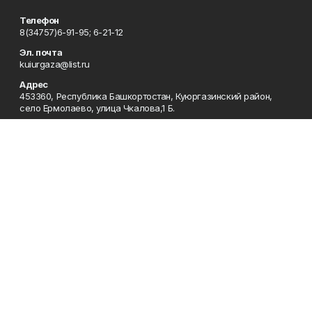
Телефон
8(34757)6-91-95; 6-21-12
Эл. почта
kuiurgaza@list.ru
Адрес
453360, Республика Башкортостан, Куюргазинский район,
село Ермолаево, улица Чкалова,1 Б.
Рекламная служба
8(34757)6-91-95
Редакция
8(34757)6-91-95
Приемная
8(34757)6-91-95
Сотрудничество
8(34757)6-91-95
Отдел кадров
8(34757)6-93-57