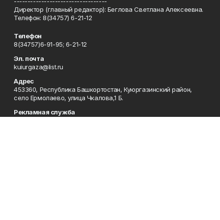
----------------------------------
Директор (главный редактор): Беглова Светлана Алексеевна.
Телефон: 8(34757) 6-21-12
Телефон
8(34757)6-91-95; 6-21-12
Эл. почта
kuiurgaza@list.ru
Адрес
453360, Республика Башкортостан, Куюргазинский район,
село Ермолаево, улица Чкалова,1 Б.
Рекламная служба
8(34757)6-91-95
Редакция
8(34757)6-91-95
Приемная
8(34757)6-91-95
Сотрудничество
8(34757)6-91-95
Отдел кадров
8(34757)6-93-57