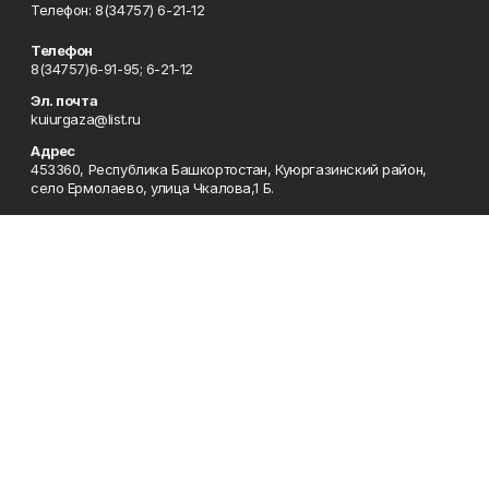
Телефон: 8(34757) 6-21-12
Телефон
8(34757)6-91-95; 6-21-12
Эл. почта
kuiurgaza@list.ru
Адрес
453360, Республика Башкортостан, Куюргазинский район,
село Ермолаево, улица Чкалова,1 Б.
Рекламная служба
8(34757)6-91-95
Редакция
8(34757)6-91-95
Приемная
8(34757)6-91-95
Сотрудничество
8(34757)6-91-95
Отдел кадров
8(34757)6-93-57