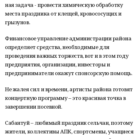
ная задача - провести химическую об­работку
места праздника от клещей, кровососущих и
грызунов.
Финансовое управление админи­страции района
определяет сред­ства, необходимые для
проведения важных торжеств, вот и в этом году
предприятия, организации, инвесто­ры и
предприниматели окажут спон­сорскую помощь.
Не жалея сил и времени, артисты района готовят
концертную програм­му – это красивая точка в
завершении посевной.
Сабантуй – любимый праздник сельчан, поэтому
жители, коллекти­вы АПК, спортсмены, учащиеся