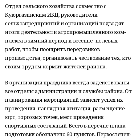
Отдел сельского хозяйства со­вместно с
Куюргазинским ИКЦ, ру­ководители
сельхозпредприятий и организаций подводят
итоги дея­тельности агропромышленного ком­
плекса в зимний период и весенне- полевых
работ, чтобы поощрить пе­редовиков
производства, организо­вать чествование тех, кто
своим тру­дом кормит жителей района.
В организации праздника всегда задействованы
все отделы админи­страции и службы района. От
плани­рования мероприятий зависит успех их
проведения: наглядная агитация, размещение
юрт, торговых точек, мест проведения
спортивных состязаний. Всего в перечне плана
подготовки обозначено 60 пунктов. Первостепен­