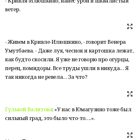
- Кривля-Илюшкино, нанёс урон и шквалистый
ветер.
- Живем в Кривле-Илюшкино, - говорит Венера
Умутбаева. - Даже лук, чеснок и картошка лежат,
как будто скосили. Я уже не говорю про огурцы,
перец, помидоры. Все труды ушли в никуда… Я
так никогда не ревела… За что?
Гулькей Валитова
: «У нас в Юмагузино тоже был
сильный град, это было что-то….».