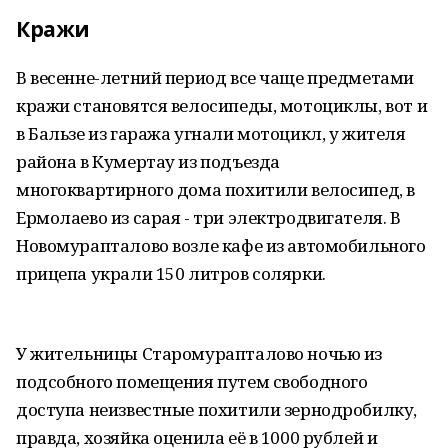
Кражи
В весенне-летний период все чаще предметами
кражи становятся велосипеды, мотоциклы, вот и
в Бальзе из гаража угнали мотоцикл, у жителя
района в Кумертау из подъезда
многоквартирного дома похитили велосипед, в
Ермолаево из сарая - три электродвигателя. В
Новомурапталово возле кафе из автомобильного
прицепа украли 150 литров солярки.
У жительницы Старомурапталово ночью из
подсобного помещения путем свободного
доступа неизвестные похитили зернодробилку,
правда, хозяйка оценила её в 1000 рублей и