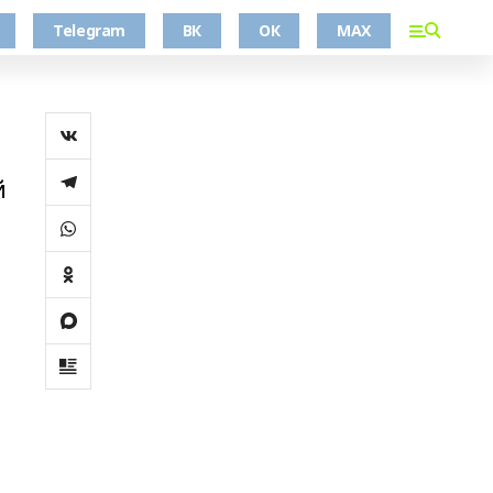
Telegram
ВК
ОК
MAX
й