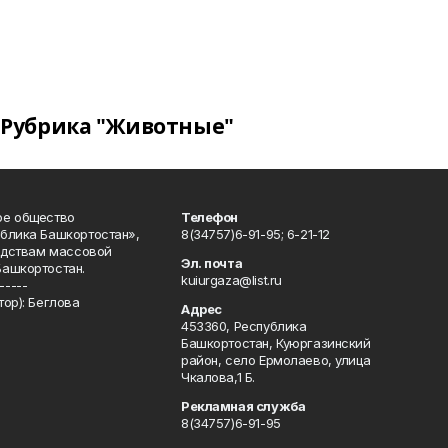
Рубрика "Животные"
ое общество
Телефон
блика Башкортостан»,
8(34757)6-91-95; 6-21-12
редствам массовой
Эл. почта
Башкортостан.
kuiurgaza@list.ru
-----
ор): Беглова
Адрес
453360, Республика
Башкортостан, Куюргазинский
район, село Ермолаево, улица
Чкалова,1 Б.
Рекламная служба
8(34757)6-91-95