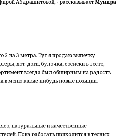
фирой Абдрашитовой, - рассказывает
Мунира
го 2 на 3 метра. Тут я продаю выпечку
еры, хот-доги, булочки, сосиски в тесте,
ортимент всегда был обширным на радость
ти в меню какие-нибудь новые позиции.
мясо, натуральные и качественные
телей. Пока работать приходится в тесных