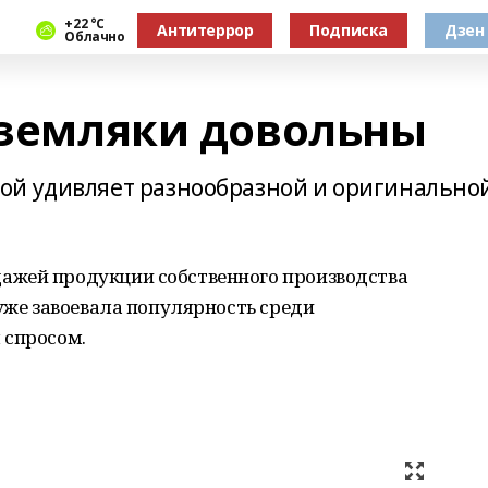
+22 °С
Антитеррор
Подписка
Дзен
Облачно
и земляки довольны
ой удивляет разнообразной и оригинально
ажей продукции собственного производства
 уже завоевала популярность среди
 спросом.