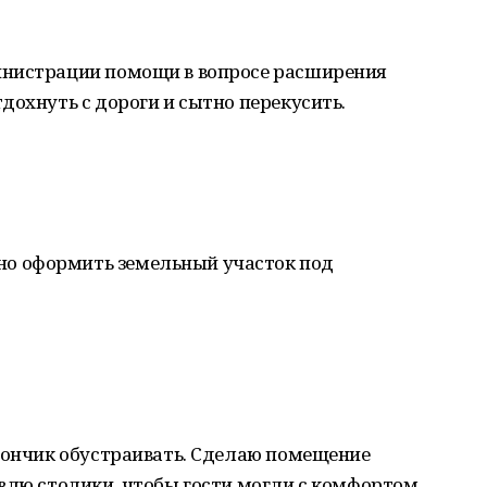
инистрации помощи в вопросе расширения
дохнуть с дороги и сытно перекусить.
о оформить земельный участок под
агончик обустраивать. Сделаю помещение
влю столики, чтобы гости могли с комфортом