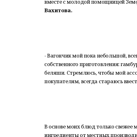
вместе с молодой помощницей Зем
Вахитова.
- Вагончик мой пока небольшой, все
собственного приготовления: гамбург
беляши. Стремлюсь, чтобы мой асс
покупателям, всегда стараюсь ввес
В основе моих блюд только свежее 
ингредиенты от местных производи