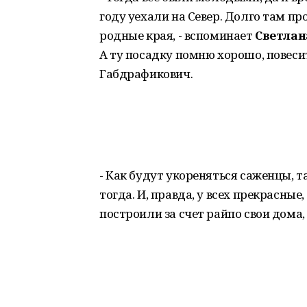
году уехали на Север. Долго там про
родные края, - вспоминает
Светлан
А ту посадку помню хорошо, повес
Габдрафикович.
- Как будут укореняться саженцы, т
тогда. И, правда, у всех прекрасны
построили за счет райпо свои дома,