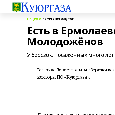
Социум
12 ОКТЯБРЯ 2019, 07:00
Есть в Ермолаев
Молодожёнов
У берёзок, посаженных много лет
Высокие белоствольные березки во
конторы ПО «Куюргаза».
Для нас они давно уже стали привыч