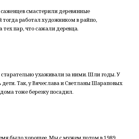
 саженцев смастерили деревянные
й тогда работал художником в райпо,
а тех пар, что сажали деревца.
и старательно ухаживали за ними. Шли годы. У
дети. Так, у Вячеслава и Светланы Шараповых
 дома тоже березку посадил.
ремя было хорошее. Мы с мужем потом в 1989