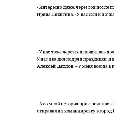
- Интересно даже, через год после п
Ирина Никитина. - У нас сын и дочка
- У нас тоже через год появилась доч
У нас два дня подряд праздники, и 
Алексей Дятлов.
– У меня всегда в
- А со мной история приключилась.
отправили в командировку в город 