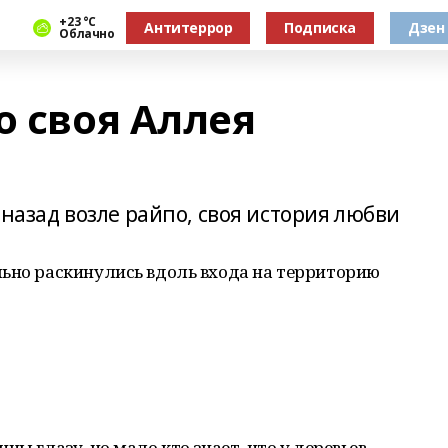
+23 °С
Антитеррор
Подписка
Дзен
Облачно
о своя Аллея
 назад возле райпо, своя история любви
льно раскинулись вдоль входа на территорию
ны глазу, но мало кто знает, что у деревьев