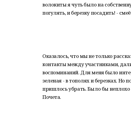
волокиты я чуть было на собственну
погулять, и березку посадить! - сме
Оказалось, что мы не только расск
контакты между участниками, дали 
воспоминаний. Для меня было интер
зеленая - в тополях и березках. Но 
пришлось убрать. Было бы неплох
Почета.