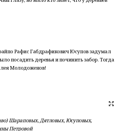
 райпо Рафис Габдрафикович Юсупов задумал
ло посадить деревья и починить забор. Тогда
Аллея Молодоженов!
раво) Шараповых, Дятловых, Юсуповых,
ины Петровой