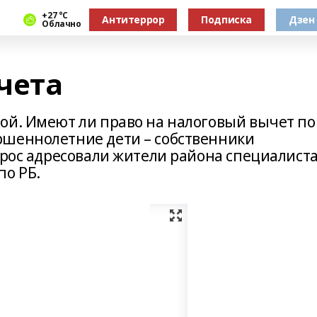
+27 °С
Антитеррор
Подписка
Дзен
Облачно
ычета
ой. Имеют ли право на налоговый вычет по
ршеннолетние дети – собственники
опрос адресовали жители района специалист
о РБ.