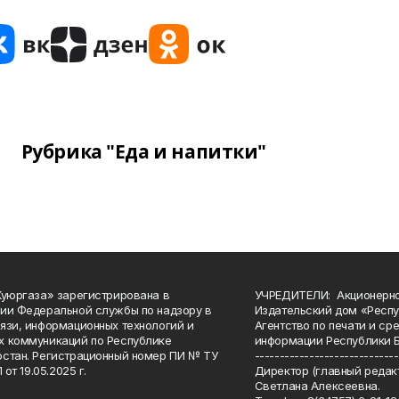
Рубрика "Еда и напитки"
Куюргаза» зарегистрирована в
УЧРЕДИТЕЛИ: Акционерн
ии Федеральной службы по надзору в
Издательский дом «Респу
язи, информационных технологий и
Агентство по печати и с
 коммуникаций по Республике
информации Республики 
стан. Регистрационный номер ПИ № ТУ
-----------------------------
 от 19.05.2025 г.
Директор (главный редакт
Светлана Алексеевна.