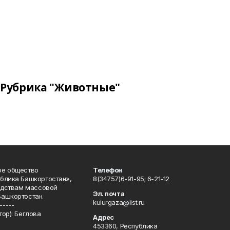
Рубрика "Животные"
ое общество
Телефон
блика Башкортостан»,
8(34757)6-91-95; 6-21-12
редствам массовой
Эл. почта
Башкортостан.
kuiurgaza@list.ru
-----
ор): Беглова
Адрес
453360, Республика