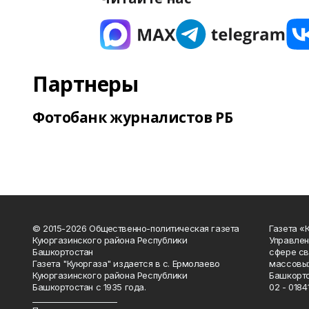
Партнеры
Фотобанк журналистов РБ
© 2015-2026 Общественно-политическая газета
Газета «
Куюргазинского района Республики
Управлен
Башкортостан
сфере св
Газета "Куюргаза" издается в с. Ермолаево
массовых
Куюргазинского района Республики
Башкорто
Башкортостан с 1935 года.
02 - 01841
______________________