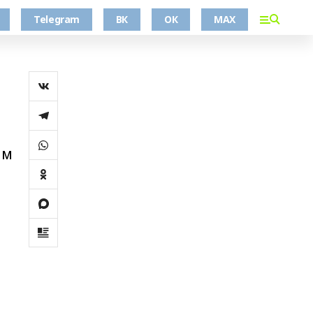
Telegram
ВК
ОК
MAX
ам