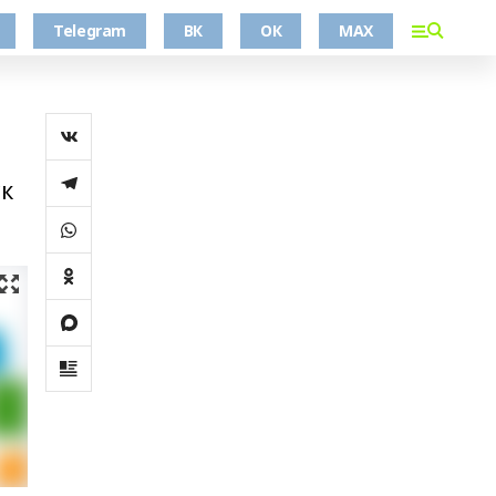
Telegram
ВК
ОК
MAX
к