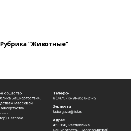
Рубрика "Животные"
ое общество
Телефон
блика Башкортостан»,
8(34757)6-91-95; 6-21-12
редствам массовой
Эл. почта
Башкортостан.
kuiurgaza@list.ru
-----
ор): Беглова
Адрес
453360, Республика
Башкортостан, Куюргазинский