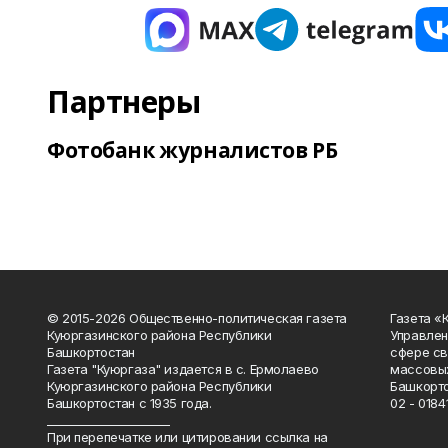
Партнеры
Фотобанк журналистов РБ
© 2015-2026 Общественно-политическая газета
Газета «
Куюргазинского района Республики
Управлен
Башкортостан
сфере св
Газета "Куюргаза" издается в с. Ермолаево
массовых
Куюргазинского района Республики
Башкорто
Башкортостан с 1935 года.
02 - 01841
______________________
При перепечатке или цитировании ссылка на