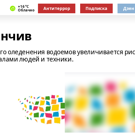
+16 °С
Антитеррор
Подписка
Дзен
Облачно
анчив
го оледенения водоемов увеличивается рис
алами людей и техники.