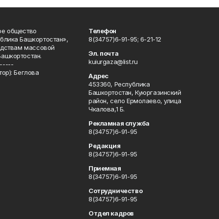
ое общество
Телефон
блика Башкортостан»,
8(34757)6-91-95; 6-21-12
редствам массовой
Эл. почта
Башкортостан.
kuiurgaza@list.ru
-----
ор): Беглова
Адрес
453360, Республика
Башкортостан, Куюргазинский
район, село Ермолаево, улица
Чкалова,1 Б.
Рекламная служба
8(34757)6-91-95
Редакция
8(34757)6-91-95
Приемная
8(34757)6-91-95
Сотрудничество
8(34757)6-91-95
Отдел кадров