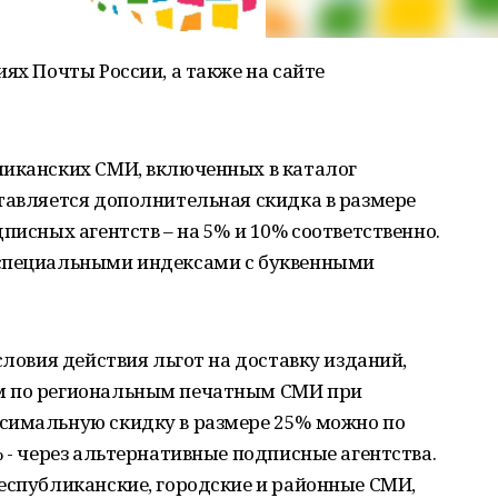
ях Почты России, а также на сайте
ликанских СМИ, включенных в каталог
тавляется дополнительная скидка в размере
писных агентств – на 5% и 10% соответственно.
 специальными индексами с буквенными
словия действия льгот на доставку изданий,
м по региональным печатным СМИ при
симальную скидку в размере 25% можно по
% - через альтернативные подписные агентства.
еспубликанские, городские и районные СМИ,