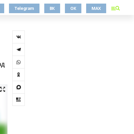
Telegram
ВК
ОК
MAX
од