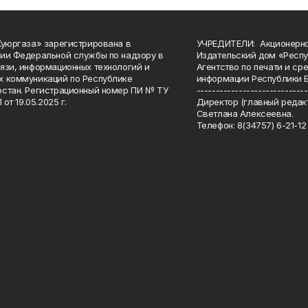
Куюргаза» зарегистрирована в
УЧРЕДИТЕЛИ: Акционерн
ии Федеральной службы по надзору в
Издательский дом «Респу
язи, информационных технологий и
Агентство по печати и с
 коммуникаций по Республике
информации Республики 
стан. Регистрационный номер ПИ № ТУ
-----------------------------
 от 19.05.2025 г.
Директор (главный редакт
Светлана Алексеевна.
Телефон: 8(34757) 6-21-12