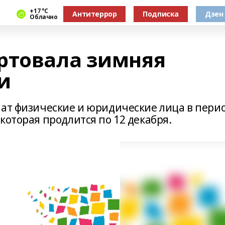
+17 °С
Антитеррор
Подписка
Дзен
Облачно
ртовала зимняя
и
чат физические и юридические лица в пери
которая продлится по 12 декабря.