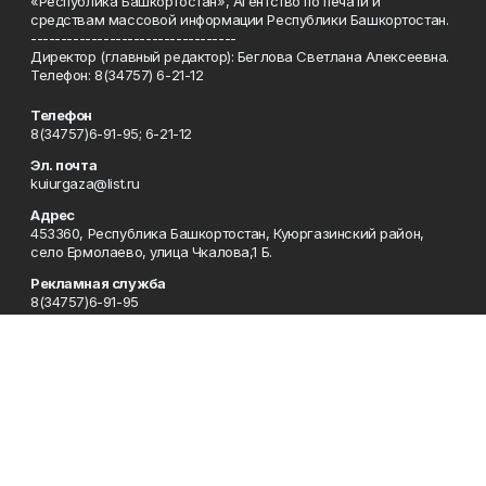
«Республика Башкортостан», Агентство по печати и
средствам массовой информации Республики Башкортостан.
----------------------------------
Директор (главный редактор): Беглова Светлана Алексеевна.
Телефон: 8(34757) 6-21-12
Телефон
8(34757)6-91-95; 6-21-12
Эл. почта
kuiurgaza@list.ru
Адрес
453360, Республика Башкортостан, Куюргазинский район,
село Ермолаево, улица Чкалова,1 Б.
Рекламная служба
8(34757)6-91-95
Редакция
8(34757)6-91-95
Приемная
8(34757)6-91-95
Сотрудничество
8(34757)6-91-95
Отдел кадров