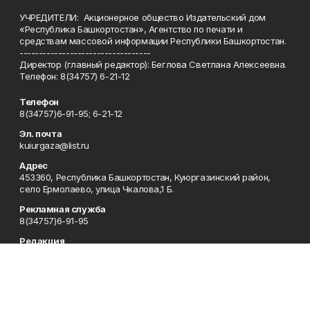
УЧРЕДИТЕЛИ: Акционерное общество Издательский дом
«Республика Башкортостан», Агентство по печати и
средствам массовой информации Республики Башкортостан.
----------------------------------
Директор (главный редактор): Беглова Светлана Алексеевна.
Телефон: 8(34757) 6-21-12
Телефон
8(34757)6-91-95; 6-21-12
Эл. почта
kuiurgaza@list.ru
Адрес
453360, Республика Башкортостан, Куюргазинский район,
село Ермолаево, улица Чкалова,1 Б.
Рекламная служба
8(34757)6-91-95
Редакция
8(34757)6-91-95
Приемная
8(34757)6-91-95
Сотрудничество