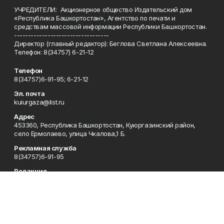
УЧРЕДИТЕЛИ: Акционерное общество Издательский дом
«Республика Башкортостан», Агентство по печати и
средствам массовой информации Республики Башкортостан.
----------------------------------
Директор (главный редактор): Беглова Светлана Алексеевна.
Телефон: 8(34757) 6-21-12
Телефон
8(34757)6-91-95; 6-21-12
Эл. почта
kuiurgaza@list.ru
Адрес
453360, Республика Башкортостан, Куюргазинский район,
село Ермолаево, улица Чкалова,1 Б.
Рекламная служба
8(34757)6-91-95
Редакция
8(34757)6-91-95
Приемная
8(34757)6-91-95
Сотрудничество