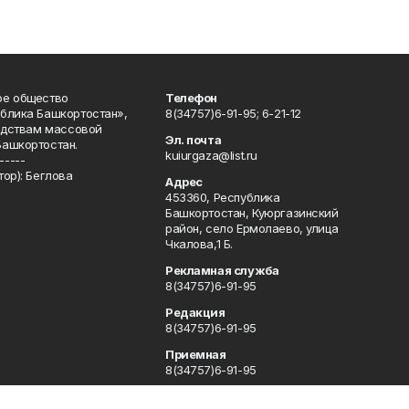
ое общество
Телефон
блика Башкортостан»,
8(34757)6-91-95; 6-21-12
редствам массовой
Эл. почта
Башкортостан.
kuiurgaza@list.ru
-----
ор): Беглова
Адрес
453360, Республика
Башкортостан, Куюргазинский
район, село Ермолаево, улица
Чкалова,1 Б.
Рекламная служба
8(34757)6-91-95
Редакция
8(34757)6-91-95
Приемная
8(34757)6-91-95
Сотрудничество