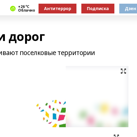
+26 °С
Антитеррор
Подписка
Дзен
Облачно
 дорог
аивают поселковые территории