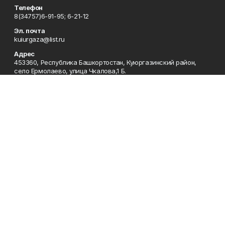
Телефон
8(34757)6-91-95; 6-21-12
Эл. почта
kuiurgaza@list.ru
Адрес
453360, Республика Башкортостан, Куюргазинский район,
село Ермолаево, улица Чкалова,1 Б.
Рекламная служба
8(34757)6-91-95
Редакция
8(34757)6-91-95
Приемная
8(34757)6-91-95
Сотрудничество
8(34757)6-91-95
Отдел кадров
8(34757)6-93-57