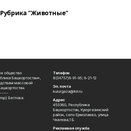
Рубрика "Животные"
ое общество
Телефон
блика Башкортостан»,
8(34757)6-91-95; 6-21-12
редствам массовой
Эл. почта
Башкортостан.
kuiurgaza@list.ru
-----
ор): Беглова
Адрес
453360, Республика
Башкортостан, Куюргазинский
район, село Ермолаево, улица
Чкалова,1 Б.
Рекламная служба