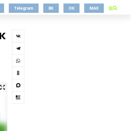
Telegram
ВК
ОК
MAX
к