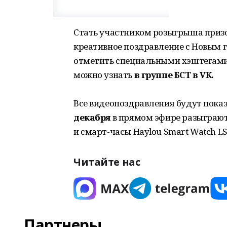
Стать участником розыгрыша призо
креативное поздравление с Новым г
отметить специальными хэштегами.
можно узнать
в группе БСТ в VK.
Все видеопоздравления будут показ
декабря
в прямом эфире разыграю
и смарт-часы Haylou Smart Watch LS
Читайте нас
Партнеры