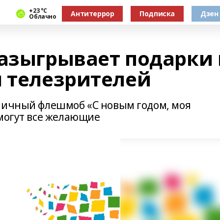
+23 °С
Антитеррор
Подписка
Дзен
Облачно
разыгрывает подарки 
я телезрителей
ничный флешмоб «С новым годом, моя
смогут все желающие