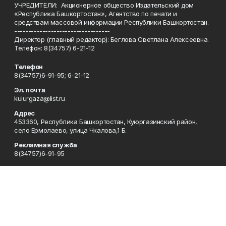
УЧРЕДИТЕЛИ: Акционерное общество Издательский дом
«Республика Башкортостан», Агентство по печати и
средствам массовой информации Республики Башкортостан.
----------------------------------
Директор (главный редактор): Беглова Светлана Алексеевна.
Телефон: 8(34757) 6-21-12
Телефон
8(34757)6-91-95; 6-21-12
Эл. почта
kuiurgaza@list.ru
Адрес
453360, Республика Башкортостан, Куюргазинский район,
село Ермолаево, улица Чкалова,1 Б.
Рекламная служба
8(34757)6-91-95
Редакция
8(34757)6-91-95
Приемная
8(34757)6-91-95
Сотрудничество
8(34757)6-91-95